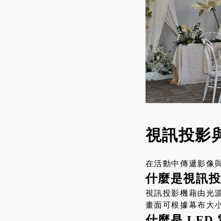
視訊投影
在活動中傳遞影像與
什麼是視訊
視訊投影機藉由光
畫面可根據幕布大
什麼是 LED